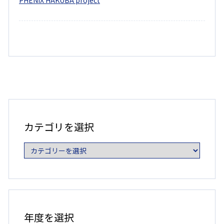
PHENIX HAKUBA project
カ
テ
ゴ
カテゴリを選択
リ
を
選
択
年
度
年度を選択