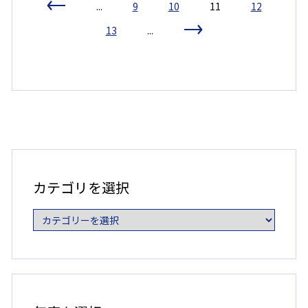
...
9
10
11
12
13
...
カ
テ
ゴ
カテゴリを選択
リ
を
選
択
年
度