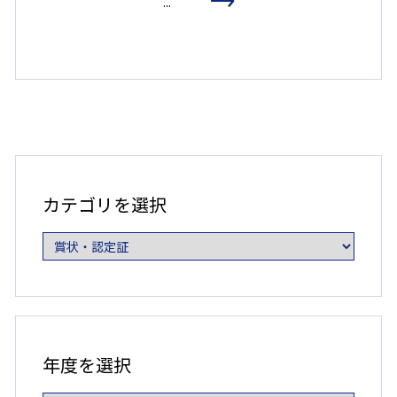
...
カ
テ
ゴ
カテゴリを選択
リ
を
選
択
年
度
年度を選択
を
選