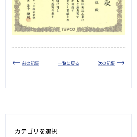
前の記事
一覧に戻る
次の記事
カ
テ
ゴ
カテゴリを選択
リ