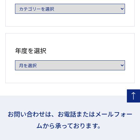
を
選
択
年
度
年度を選択
を
選
択
お問い合わせは、お電話またはメールフォー
ムから承っております。