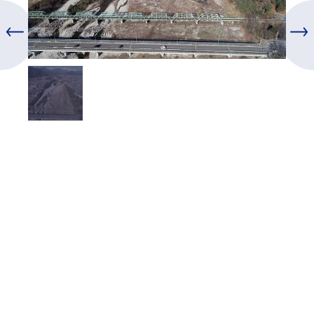
投
稿
ナ
ビ
ゲ
ー
シ
ョ
ン