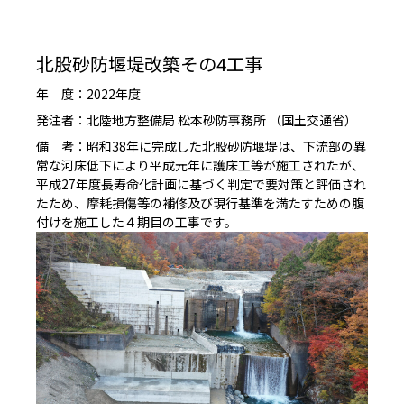
北股砂防堰堤改築その4工事
年 度：2022年度
発注者：北陸地方整備局 松本砂防事務所 （国土交通省）
備 考：昭和38年に完成した北股砂防堰堤は、下流部の異
常な河床低下により平成元年に護床工等が施工されたが、
平成27年度長寿命化計画に基づく判定で要対策と評価され
たため、摩耗損傷等の補修及び現行基準を満たすための腹
付けを施工した４期目の工事です。