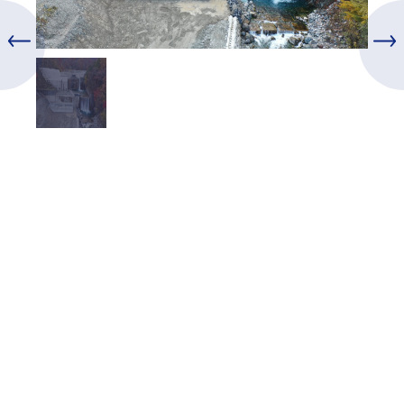
投
稿
ナ
ビ
ゲ
ー
シ
ョ
ン