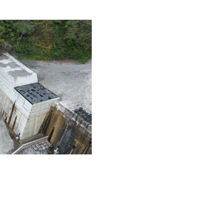
投
稿
ナ
ビ
ゲ
ー
シ
ョ
ン