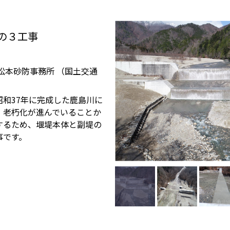
の３工事
松本砂防事務所 （国土交通
和37年に完成した鹿島川に
、老朽化が進んでいることか
するため、堰堤本体と副堤の
事です。