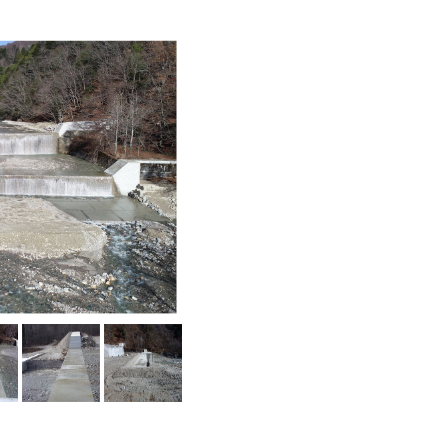
投
稿
ナ
ビ
ゲ
ー
シ
ョ
ン