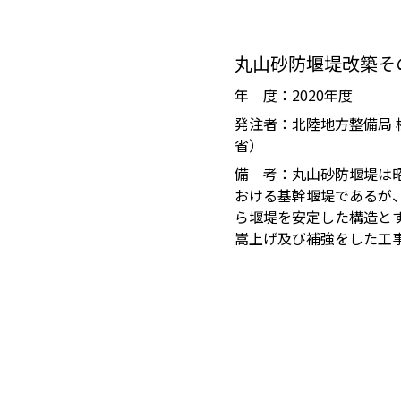
丸山砂防堰堤改築そ
年 度：2020年度
発注者：北陸地方整備局 
省）
備 考：丸山砂防堰堤は昭
おける基幹堰堤であるが
ら堰堤を安定した構造と
嵩上げ及び補強をした工