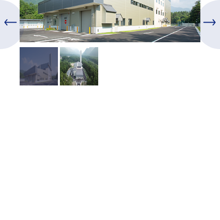
投
稿
ナ
ビ
ゲ
ー
シ
ョ
ン